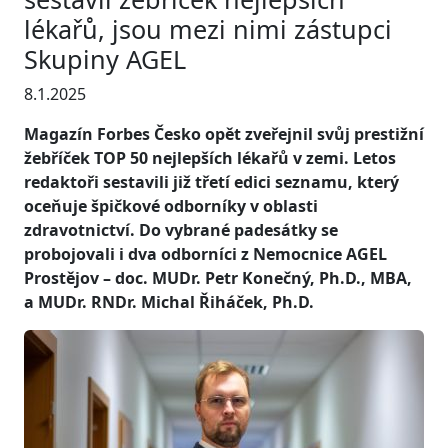
lékařů, jsou mezi nimi zástupci
Skupiny AGEL
8.1.2025
Magazín Forbes Česko opět zveřejnil svůj prestižní
žebříček TOP 50 nejlepších lékařů v zemi. Letos
redaktoři sestavili již třetí edici seznamu, který
oceňuje špičkové odborníky v oblasti
zdravotnictví. Do vybrané padesátky se
probojovali i dva odborníci z Nemocnice AGEL
Prostějov – doc. MUDr. Petr Konečný, Ph.D., MBA,
a MUDr. RNDr. Michal Řiháček, Ph.D.