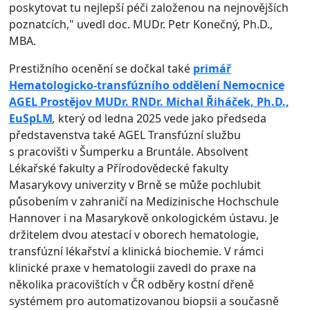
poskytovat tu nejlepší péči založenou na nejnovějších
poznatcích," uvedl doc. MUDr. Petr Konečný, Ph.D.,
MBA.
Prestižního ocenění se dočkal také
primář
Hematologicko-transfúzního oddělení Nemocnice
AGEL Prostějov MUDr. RNDr. Michal Řiháček, Ph.D.,
EuSpLM
,
který od ledna 2025 vede jako předseda
představenstva také AGEL Transfúzní službu
s pracovišti v Šumperku a Bruntále. Absolvent
Lékařské fakulty a Přírodovědecké fakulty
Masarykovy univerzity v Brně se může pochlubit
působením v zahraničí na Medizinische Hochschule
Hannover i na Masarykově onkologickém ústavu. Je
držitelem dvou atestací v oborech hematologie,
transfúzní lékařství a klinická biochemie. V rámci
klinické praxe v hematologii zavedl do praxe na
několika pracovištích v ČR odběry kostní dřeně
systémem pro automatizovanou biopsii a současně