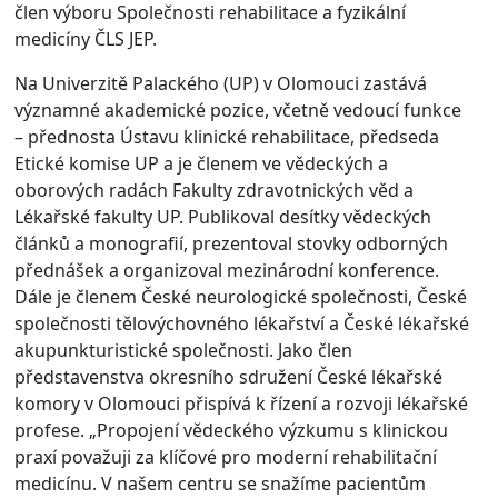
člen výboru Společnosti rehabilitace a fyzikální
medicíny ČLS JEP.
Na Univerzitě Palackého (UP) v Olomouci zastává
významné akademické pozice, včetně vedoucí funkce
– přednosta Ústavu klinické rehabilitace, předseda
Etické komise UP a je členem ve vědeckých a
oborových radách Fakulty zdravotnických věd a
Lékařské fakulty UP. Publikoval desítky vědeckých
článků a monografií, prezentoval stovky odborných
přednášek a organizoval mezinárodní konference.
Dále je členem České neurologické společnosti, České
společnosti tělovýchovného lékařství a České lékařské
akupunkturistické společnosti. Jako člen
představenstva okresního sdružení České lékařské
komory v Olomouci přispívá k řízení a rozvoji lékařské
profese. „Propojení vědeckého výzkumu s klinickou
praxí považuji za klíčové pro moderní rehabilitační
medicínu. V našem centru se snažíme pacientům