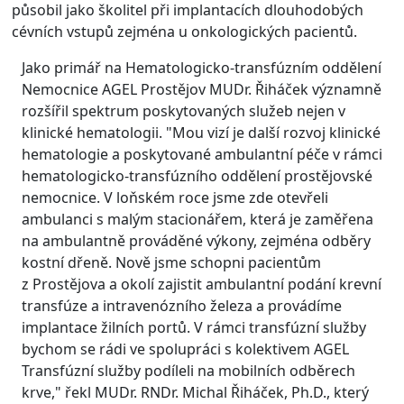
působil jako školitel při implantacích dlouhodobých
cévních vstupů zejména u onkologických pacientů.
Jako primář na Hematologicko-transfúzním oddělení
Nemocnice AGEL Prostějov MUDr. Řiháček významně
rozšířil spektrum poskytovaných služeb nejen v
klinické hematologii. "Mou vizí je další rozvoj klinické
hematologie a poskytované ambulantní péče v rámci
hematologicko-transfúzního oddělení prostějovské
nemocnice. V loňském roce jsme zde otevřeli
ambulanci s malým stacionářem, která je zaměřena
na ambulantně prováděné výkony, zejména odběry
kostní dřeně. Nově jsme schopni pacientům
z Prostějova a okolí zajistit ambulantní podání krevní
transfúze a intravenózního železa a provádíme
implantace žilních portů. V rámci transfúzní služby
bychom se rádi ve spolupráci s kolektivem AGEL
Transfúzní služby podíleli na mobilních odběrech
krve," řekl MUDr. RNDr. Michal Řiháček, Ph.D., který