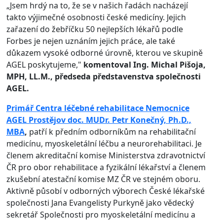
„Jsem hrdý na to, že se v našich řadách nacházejí
takto výjimečné osobnosti české medicíny. Jejich
zařazení do žebříčku 50 nejlepších lékařů podle
Forbes je nejen uznáním jejich práce, ale také
důkazem vysoké odborné úrovně, kterou ve skupině
AGEL poskytujeme,"
komentoval Ing. Michal Pišoja,
MPH, LL.M., předseda představenstva společnosti
AGEL.
Primář Centra léčebné rehabilitace Nemocnice
AGEL Prostějov doc. MUDr. Petr Konečný, Ph.D.,
MBA
,
patří k předním odborníkům na rehabilitační
medicínu, myoskeletální léčbu a neurorehabilitaci. Je
členem akreditační komise Ministerstva zdravotnictví
ČR pro obor rehabilitace a fyzikální lékařství a členem
zkušební atestační komise MZ ČR ve stejném oboru.
Aktivně působí v odborných výborech České lékařské
společnosti Jana Evangelisty Purkyně jako vědecký
sekretář Společnosti pro myoskeletální medicínu a