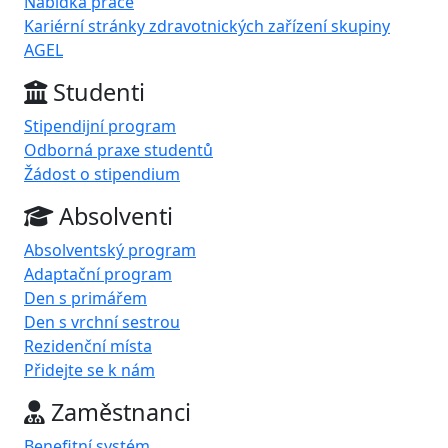
Nabídka práce
Kariérní stránky zdravotnických zařízení skupiny
AGEL
Studenti
Stipendijní program
Odborná praxe studentů
Žádost o stipendium
Absolventi
Absolventský program
Adaptační program
Den s primářem
Den s vrchní sestrou
Rezidenční místa
Přidejte se k nám
Zaměstnanci
Benefitní systém