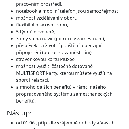
pracovním prostředí,
notebook a mobilní telefon jsou samozřejmostí,
možnost vzdělávání v oboru,
flexibilní pracovní dobu,
5 týdnů dovolené,
3 dny volna navíc (po roce v zaměstnání),
příspěvek na životní pojištění a penzijní
připojištění (po roce v zaměstnání),
stravenkovou kartu Pluxee,
možnost využití částečně dotované
MULTISPORT karty, kterou můžete využít na
sport i relaxaci,
a mnoho dalších benefitů v rámci našeho
propracovaného systému zaměstnaneckých
benefitů.
Nástup:
od 01.06., příp. dle vzájemné dohody a Vašich